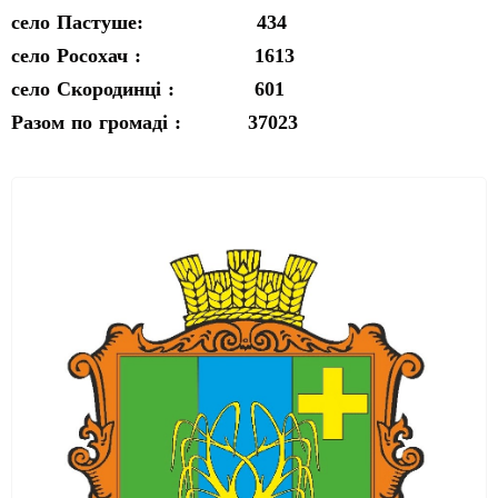
село Пастуше: 434
село Росохач : 1613
село Скородинці : 601
Разом по громаді : 37023