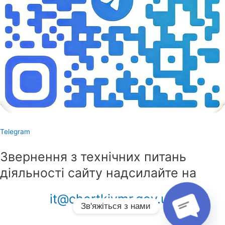
Telegram
Звернення з технічних питань
діяльності сайту надсилайте на
it@chortkivmr.gov.ua
O
p
n
c
h
a
t
Зв'яжіться з нами