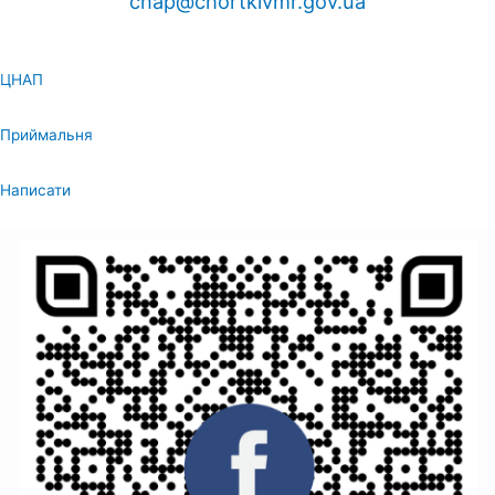
cnap@chortkivmr.gov.ua
ЦНАП
Приймальня
Написати